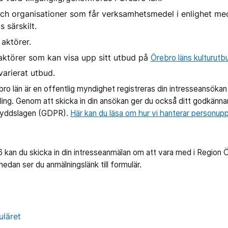
 och organisationer som får verksamhetsmedel i enlighet m
 särskilt.
 aktörer.
uraktörer som kan visa upp sitt utbud på
Örebro läns kulturut
 varierat utbud.
o län är en offentlig myndighet registreras din intresseansökan n
dling. Genom att skicka in din ansökan ger du också ditt godkänna
skyddslagen (GDPR).
Här kan du läsa om hur vi hanterar personupp
26 kan du skicka in din intresseanmälan om att vara med i Region 
nedan ser du anmälningslänk till formulär.
uläret