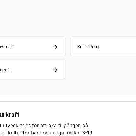
arrow_forward
iviteter
KulturPeng
arrow_forward
rkraft
urkraft
t utvecklades för att öka tillgången på
nell kultur för barn och unga mellan 3-19