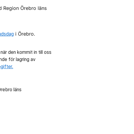
ed Region Örebro läns
budsdag
i Örebro.
är den kommit in till oss
nde för lagring av
gifter.
Örebro läns