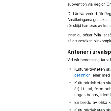
subvention via Region Öre
Det är Nätverket för Regi
Ansökningarna granskas 
rör slöjd hanteras av ko
Innan du börjar fylla i ans
så att ansökan blir kompl
Kriterier i urval
Vid vår bedömning tar vi h
Kulturaktiviteten s
definition
, eller me
Kulturaktiviteten s
år) i tilltal, form 
ungas behov, identi
En bredd av olika k
Kulturaktiviteten sk