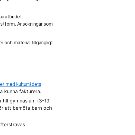
lturutbudet.
nstform. Ansökningar som
er och material tillgängligt
het med kulturrådets
a kunna fakturera.
a till gymnasium (3–19
 för att bemöta barn och
ftersträvas.