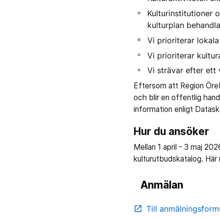
Kulturinstitutioner
kulturplan behandlas
Vi prioriterar lokala
Vi prioriterar kult
Vi strävar efter ett
Eftersom att Region Örebr
och blir en offentlig han
information enligt Data
Hur du ansöker
Mellan 1 april - 3 maj 20
kulturutbudskatalog. Här 
Anmälan
Till anmälningsform
open_in_new