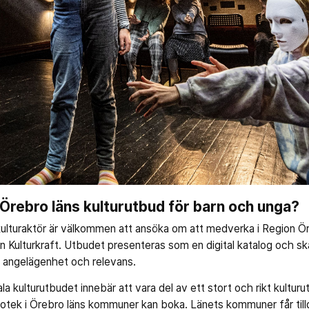
i Örebro läns kulturutbud för barn och unga?
kulturaktör är välkommen att ansöka om att medverka i Region Ör
n Kulturkraft. Utbudet presenteras som en digital katalog och sk
al, angelägenhet och relevans.
ala kulturutbudet innebär att vara del av ett stort och rikt kultu
liotek i Örebro läns kommuner kan boka. Länets kommuner får tillg