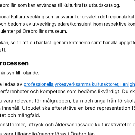
bro län som kan användas till Kulturkrafts utbudskatalog.
onal Kulturutveckling som ansvarar för urvalet i det regionala ku
och bedöms av utvecklingsledare/konsulent inom respektive ko
nsulenter på Örebro läns museum.
ökan, se till att du har läst igenom kriterierna samt har alla uppgift
ett.
sprocessen
änsyn till följande:
ka ledas av
professionella yrkesverksamma kulturaktörer, i enlig
d erfarenheter och kompetens som bedöms likvärdigt. Du sk
ka vara relevant för målgruppen, barn och unga från förskol
och innehåll. Utbudet ska eftersträva en bred representation
tet och mångfald.
onstformer, uttryck och åldersanpassade kulturaktiviteter e
a vara tillgänglig/genomföras i Örebro län.