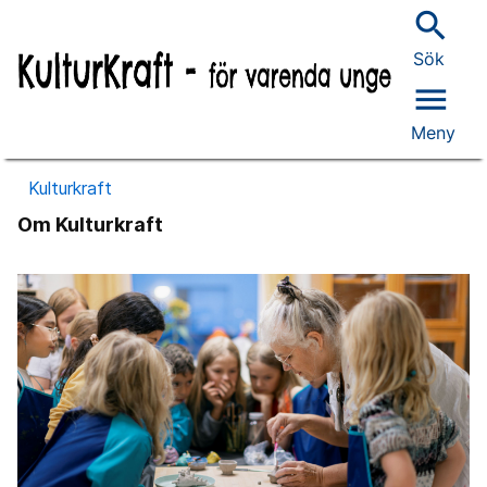
search
Sök
menu
Meny
Kulturkraft
Om Kulturkraft