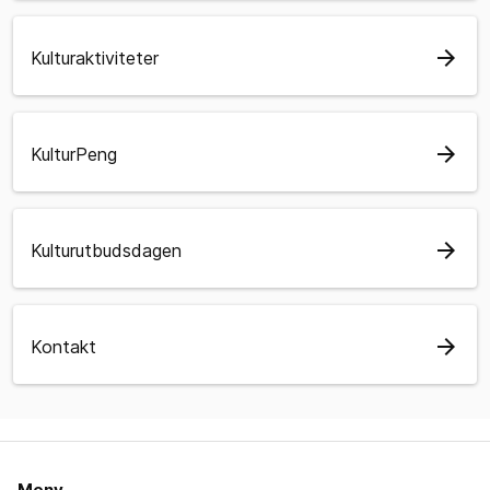
arrow_forward
Kulturaktiviteter
arrow_forward
KulturPeng
arrow_forward
Kulturutbudsdagen
arrow_forward
Kontakt
Meny