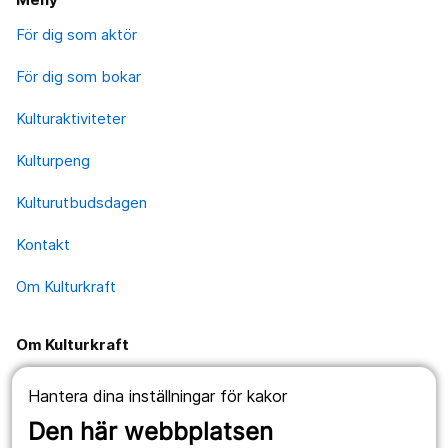
För dig som aktör
För dig som bokar
Kulturaktiviteter
Kulturpeng
Kulturutbudsdagen
Kontakt
Om Kulturkraft
Om Kulturkraft
KulturKraft utvecklades för att öka tillgången på
Hantera dina inställningar för kakor
professionell kultur för barn och unga mellan 3-19 år i
Den här webbplatsen
Örebro län. Skolor, förskolor, kulturverksamheter och