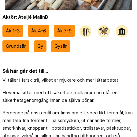
Aktör: Ateljé MalinB
Åk 1-3
Åk 4-6
Åk 7-9
Grundsär
Gy
Gysär
Så här går det till...
Vi täljer i färsk trä, vilket är mjukare och mer lättarbetat.
Eleverna sitter med ett säkerhetsmellanrum och får en
säkerhetsgenomgång innan de själva börjar.
Beroende på önskemål om finns om ett specifikt föremål, kan
man tälja fria former till halssmycken, utmanande former,
smörknivar, knoppar till potatisstickor, trollstavar, påsktuppar,
ätpinnar, virknålar, sillgafflar, handtag till hopprep, och så