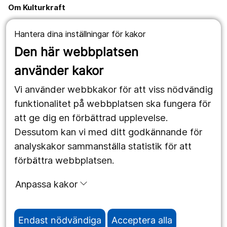
Om Kulturkraft
KulturKraft utvecklades för att öka tillgången på
Hantera dina inställningar för kakor
professionell kultur för barn och unga mellan 3-19 år i
Den här webbplatsen
Örebro län. Skolor, förskolor, kulturverksamheter och
länets kommuner samarbetar för att garantera att kulturen
använder kakor
blir en naturlig del av barnens vardag. Region Örebro län
kvalitetssäkrar det urval av kulturutbud som presenteras
Vi använder webbkakor för att viss nödvändig
på denna webbplats. Specifikt innehåll på undersidor med
funktionalitet på webbplatsen ska fungera för
kulturutbud samt generella verksamhetsfrågor ansvarar
att ge dig en förbättrad upplevelse.
respektive kulturaktör för.
Dessutom kan vi med ditt godkännande för
analyskakor sammanställa statistik för att
förbättra webbplatsen.
Anpassa kakor
Endast nödvändiga
Acceptera alla