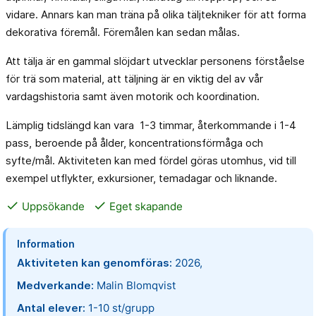
vidare. Annars kan man träna på olika täljtekniker för att forma
dekorativa föremål. Föremålen kan sedan målas.
Att tälja är en gammal slöjdart utvecklar personens förståelse
för trä som material, att täljning är en viktig del av vår
vardagshistoria samt även motorik och koordination.
Lämplig tidslängd kan vara 1-3 timmar, återkommande i 1-4
pass, beroende på ålder, koncentrationsförmåga och
syfte/mål. Aktiviteten kan med fördel göras utomhus, vid till
exempel utflykter, exkursioner, temadagar och liknande.
done
done
Uppsökande
Eget skapande
Information
Aktiviteten kan genomföras:
2026,
Medverkande:
Malin Blomqvist
Antal elever:
1-10 st/grupp