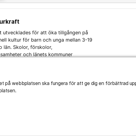
urkraft
t utvecklades för att öka tillgången på
nell kultur för barn och unga mellan 3-19
o län. Skolor, förskolor,
ksamheter och länets kommuner
 för att garantera att kulturen blir en
del av barnens vardag. Region Örebro län
säkrar det urval av kulturutbud som
tet på webbplatsen ska fungera för att ge dig en förbättrad u
as på denna webbplats. Specifikt innehåll
platsen.
idor med kulturutbud samt generella
tsfrågor ansvarar respektive kulturaktör