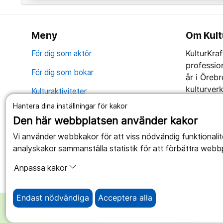
Meny
Om Kult
För dig som aktör
KulturKraf
professio
För dig som bokar
år i Örebr
kulturver
Kulturaktiviteter
samarbetar
Hantera dina inställningar för kakor
Kulturpeng
naturlig 
Den här webbplatsen använder kakor
kvalitets
Kulturutbudsdagen
Vi använder webbkakor för att viss nödvändig funktionali
presenter
Kontakt
analyskakor sammanställa statistik för att förbättra webb
på unders
verksamhe
Om Kulturkraft
Anpassa kakor
för.
Endast nödvändiga
Acceptera alla