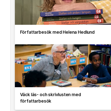
Författarbesök med Helena Hedlund
Väck läs- och skrivlusten med
författarbesök